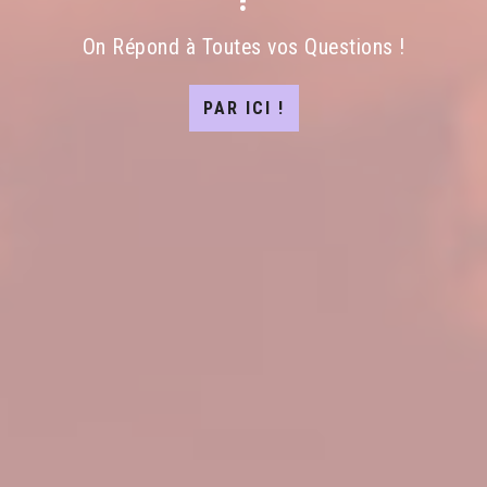
On Répond à Toutes vos Questions !
PAR ICI !