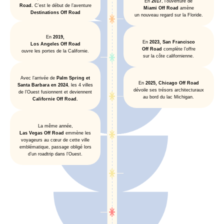
En
2017
, l’ouverture de
Road.
C’est le début de l’aventure
Miami Off Road
amène
Destinations Off Road
un nouveau regard sur la Floride.
En
2019,
En
2023, San Francisco
Los Angeles Off Road
Off Road
complète l’offre
ouvre les portes de la Californie.
sur la côte californienne.
Avec l’arrivée de
Palm Spring et
En
2025, Chicago Off Road
Santa Barbara en 2024
, les 4 villes
dévoile ses trésors architecturaux
de l’Ouest fusionnent et deviennent
au bord du lac Michigan.
Californie Off Road.
La même année,
Las Vegas Off Road
emmène les
voyageurs au cœur de cette ville
emblématique, passage obligé lors
d’un roadtrip dans l’Ouest.