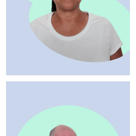
effervescence. Il est impossible de s’y ennuyer !
Il réside désormais à Miami, qui allie climat et
cadre idylliques !