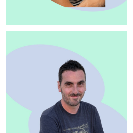
Héloïse - Manager Et Guide
Héloïse, originaire du Havre, a toujours rêvé de
vivre dans un pays anglophone. Elle arrive à Miami
avec sa famille en 2015. Prof d’anglais, elle est
passionnée par la culture et l’histoire des pays
anglo-saxons. Elle habite dans le quartier financier
de Brickell, passe ses week-ends entre grands
espaces de Floride et Street Art à Wynwood, et
ne dit jamais non à une journée dans les
Everglades.