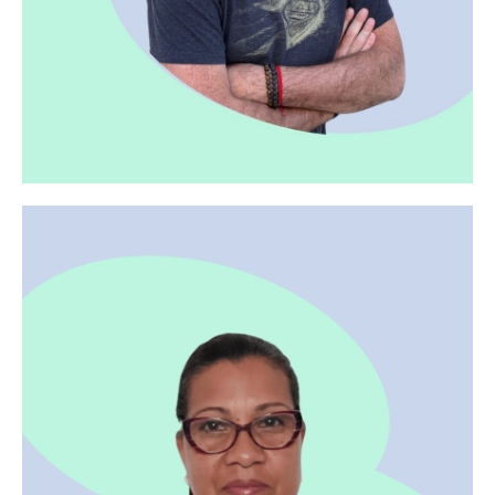
Gregory - Guide
Grégory, originaire de Saint-Étienne, a vécu un
temps à New York, la Big Apple et a succombé à
la magie de cette ville en perpétuelle