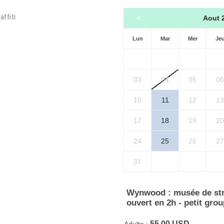
ffiti