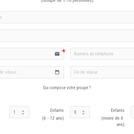
(Groupe de 1-10 personnes)
email
date_range
Qui compose votre groupe ?
Enfants
Enfants
(6 - 12 ans)
(moins de 6 
ans)