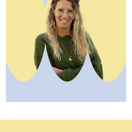
Off Road en mai 2013, inspirée par sa passion
pour New York. Elle a ensuite élargi son offre à
d'autres destinations : Miami et Los Angeles. Bien
qu’elle ait commencé l’aventure à New York, elle
est tombée sous le charme de Los Angeles et a
décidé de s’y installer en janvier 2019. Depuis,
trois nouvelles villes ont été ajoutées : San
Francisco, Palm Springs et Santa Barbara. Et ce
n’est pas fini : de nouvelles destinations
passionnantes sont prévues pour 2025, afin de
continuer à surprendre et émerveiller les
voyageurs !
Charlotte - Manager Et Guide