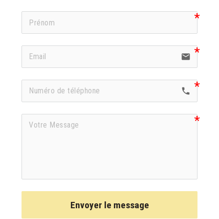
email
local_phone
Envoyer le message