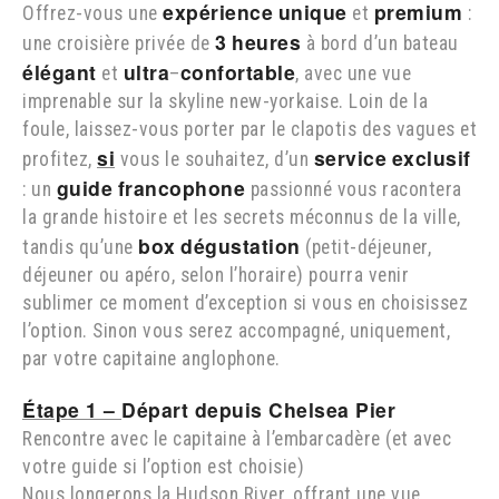
expérience
unique
premium
Offrez-vous une
et
:
3
heures
une croisière privée de
à bord d’un bateau
élégant
ultra
confortable
et
–
, avec une vue
imprenable sur la skyline new-yorkaise. Loin de la
foule, laissez-vous porter par le clapotis des vagues et
si
service
exclusif
profitez,
vous le souhaitez, d’un
guide
francophone
: un
passionné vous racontera
la grande histoire et les secrets méconnus de la ville,
box
dégustation
tandis qu’une
(petit-déjeuner,
déjeuner ou apéro, selon l’horaire) pourra venir
sublimer ce moment d’exception si vous en choisissez
l’option. Sinon vous serez accompagné, uniquement,
par votre capitaine anglophone.
Étape 1 –
Départ depuis Chelsea Pier
Rencontre avec le capitaine à l’embarcadère (et avec
votre guide si l’option est choisie)
Nous longerons la Hudson River, offrant une vue