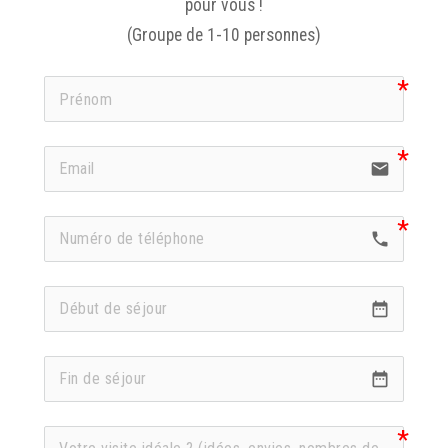
pour vous !
(Groupe de 1-10 personnes)
email
call
date_range
date_range