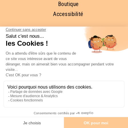
Boutique
Accessibilité
RESTONS EN CONTACT ET
ABONNEZ-VOUS À NOTRE 
NEWSLETTER
FAITES MOI RÊVER!
COPYRIGHT © New York Off Road LLC -
Mentions légales
-
CGV
-
Politique de
confidentialité