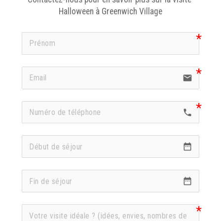
Halloween à Greenwich Village
email
call
date_range
date_range