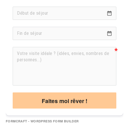
date_range
date_range
Faites moi rêver !
FORMCRAFT - WORDPRESS FORM BUILDER