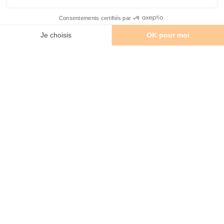
Besoin D’aide Dans La Préparation
De Votre Séjour ?
Envie D’un Contact Privilégié
Francophone Lors De Votre Séjour
New-Yorkais ?
guides
francophones
certifiés
L’équipe des
de
New York Off Road vous accueille à votre arrivée dans
la Grosse Pomme !