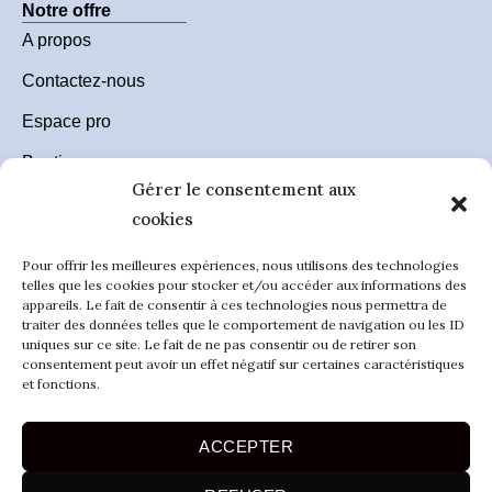
Notre offre
A propos
Contactez-nous
Espace pro
Boutique
Gérer le consentement aux
Accessibilité
cookies
Pour offrir les meilleures expériences, nous utilisons des technologies
telles que les cookies pour stocker et/ou accéder aux informations des
RESTONS EN CONTACT ET
appareils. Le fait de consentir à ces technologies nous permettra de
traiter des données telles que le comportement de navigation ou les ID
ABONNEZ-VOUS A NOTRE NEWSLETTER
uniques sur ce site. Le fait de ne pas consentir ou de retirer son
consentement peut avoir un effet négatif sur certaines caractéristiques
et fonctions.
ACCEPTER
FAITES MOI RÊVER!