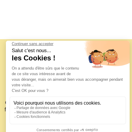
Découvrez les États-Unis autrement avec
Destinations Off Road
. De New York à Miami, en
passant par la Californie, Las Vegas et Chicago,
explorez chaque ville à travers des visites guidées en
français, en privé ou en petit groupe. Plongez au cœur
de l’histoire, de la culture et de la gastronomie
locales avec des itinéraires exclusifs et des jeux de
piste immersifs.