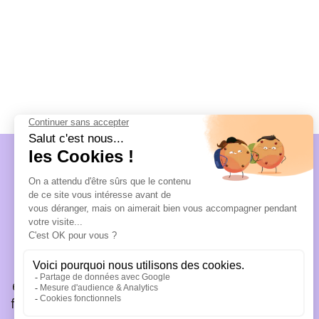
Découvrez les États-Unis autrement avec
Destinations Off Road
. De New York à Miami, en
passant par la Californie, Las Vegas et Chicago,
explorez chaque ville à travers des visites guidées en
français, en privé ou en petit groupe. Plongez au cœur