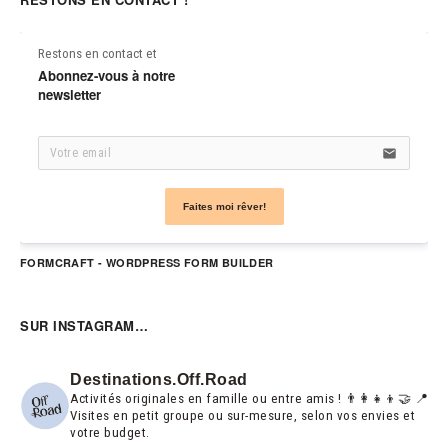
Restons en contact et
Abonnez-vous à notre 
newsletter
email
Faites moi rêver!
FORMCRAFT - WORDPRESS FORM BUILDER
SUR INSTAGRAM…
Destinations.off.road
Activités originales en famille ou entre amis ! 👨‍👩‍👧‍👦🤝
📍
Visites en petit groupe ou sur-mesure, selon vos envies et
votre budget.