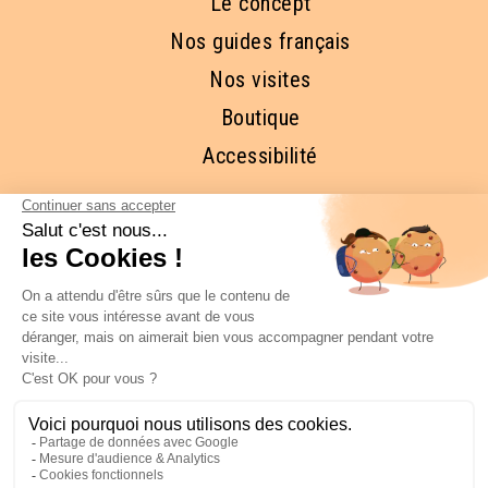
Le concept
Nos guides français
Nos visites
Boutique
Accessibilité
RESTONS EN CONTACT ET
ABONNEZ-VOUS À NOTRE 
NEWSLETTER
FAITES MOI RÊVER!
COPYRIGHT © New York Off Road LLC -