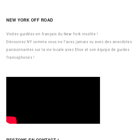
NEW YORK OFF ROAD
Visites guidées en français du New York insolite !
Découvrez NY comme vous ne l'avez jamais vu avec des anecdotes
passionnantes sur la vie locale avec Elise et son équipe de guides
francophones !
RESTONS EN CONTACT !