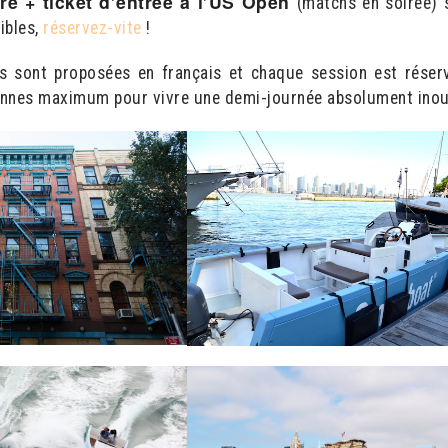
ière + ticket d’entrée à l’US Open
(matchs en soirée) 
ibles,
réservez-vite
!
us sont proposées en français et chaque session est réser
nnes maximum pour vivre une demi-journée absolument inoub