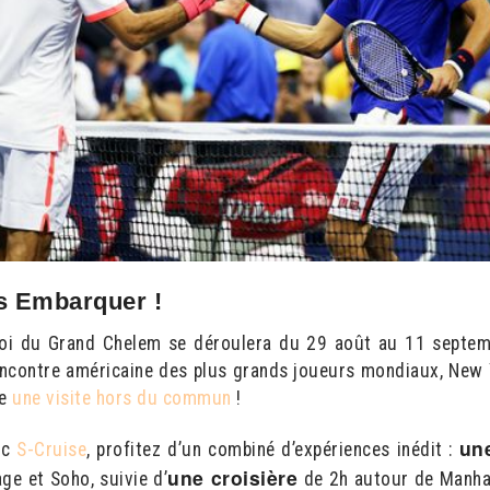
s Embarquer !
noi du Grand Chelem se déroulera du 29 août au 11 septem
rencontre américaine des plus grands joueurs mondiaux, New 
se
une visite hors du commun
!
une
ec
S-Cruise
, profitez d’un combiné d’expériences inédit :
une croisière
ge et Soho, suivie d’
de 2h autour de Manha