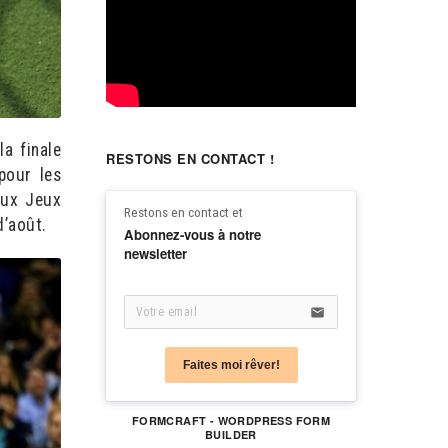
a finale
RESTONS EN CONTACT !
pour les
 aux Jeux
Restons en contact et
d’août.
Abonnez-vous à notre 
newsletter
email
Faites moi rêver!
FORMCRAFT - WORDPRESS FORM
BUILDER