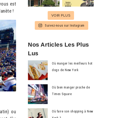
vous est
lanète !
VOIR PLUS
Suivez-nous sur Instagram
Nos Articles Les Plus
Lus
Où manger les meilleurs hot
dogs de New York
Où bien manger proche de
Times Square
tin) ou
Où faire son shopping à New