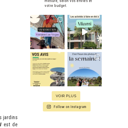
mesure, selon vos envies et
votre budget.
VOIR PLUS
Follow on Instagram
s jardins
I
est de