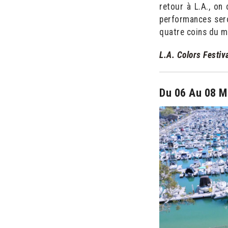
retour à L.A., on
performances sero
quatre coins du 
L.A. Colors Festiv
Du 06 Au 08 M