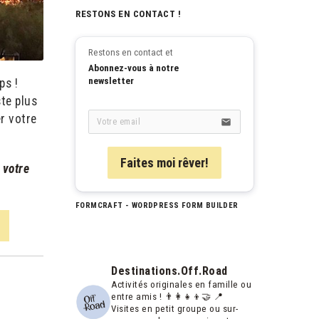
RESTONS EN CONTACT !
Restons en contact et
Abonnez-vous à notre 
newsletter
ps !
ste plus
r votre
email
Faites moi rêver!
t
votre
FORMCRAFT - WORDPRESS FORM BUILDER
Destinations.off.road
Activités originales en famille ou
entre amis ! 👨‍👩‍👧‍👦🤝
📍
Visites en petit groupe ou sur-