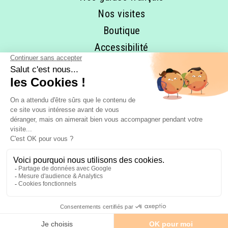
Nos visites
Boutique
Accessibilité
RESTONS EN CONTACT ET
ABONNEZ-VOUS À NOTRE 
NEWSLETTER
FAITES MOI RÊVER!
COPYRIGHT © Miami Off Road LLC -
Mentions légales
-
CGV
-
Politique de
confidentialité