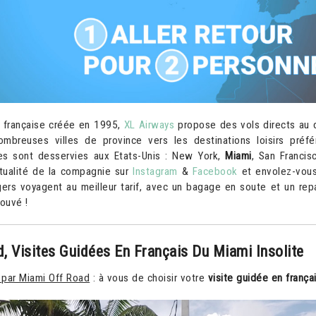
 française créée en 1995,
XL Airways
propose des vols directs au 
mbreuses villes de province vers les destinations loisirs préf
lles sont desservies aux Etats-Unis : New York,
Miami
, San Francis
ctualité de la compagnie sur
Instagram
&
Facebook
et envolez-vou
gers voyagent au meilleur tarif, avec un bagage en soute et un rep
rouvé !
, Visites Guidées En Français Du Miami Insolite
e par Miami Off Road
: à vous de choisir votre
visite guidée en frança