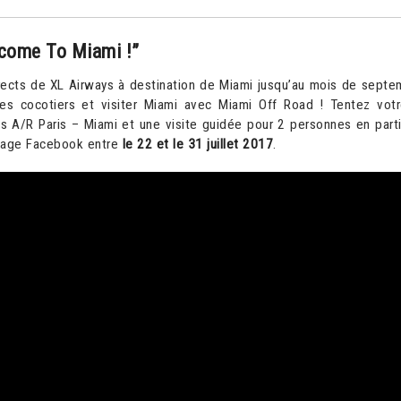
come To Miami !”
irects de XL Airways à destination de Miami jusqu’au mois de septe
les cocotiers et visiter Miami avec Miami Off Road ! Tentez vot
ts A/R Paris – Miami et une visite guidée pour 2 personnes en part
 page Facebook entre
le 22 et le 31 juillet 2017
.