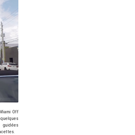
Miami Off
 quelques
s guidées
acettes.