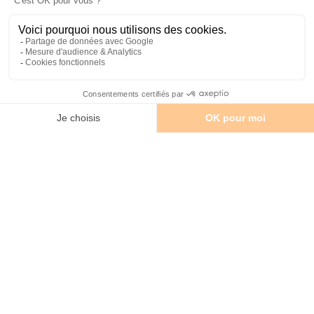
Miami est une ville multiculturelle. D’un quartier à l’autre on
peut changer de pays, de langue, d’architecture. Pour vous y
retrouver, et connaître les quartiers à ne pas manquer lors
d’une visite à Miami,
Miami Off Road
vous donne l’essentiel à
savoir sur chacun d’eux.
Vous saurez ensuite lesquels choisir pour une
visite en petit
groupe
, ou
en privatif
, mais toujours en français avec nos
guides francophones locaux !