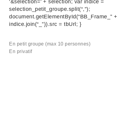
‘&selection=’ + selection; var indice =
selection_petit_groupe.split(“,”);
document.getElementById(“BB_Frame_” +
indice.join(“_”)).src = tbUrl; }
En petit groupe (max 10 personnes)
En privatif