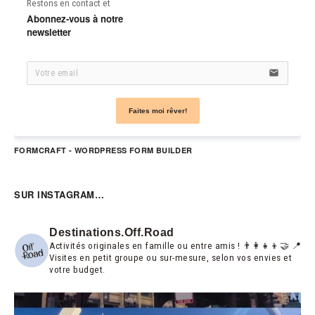
Restons en contact et
Abonnez-vous à notre 
newsletter
email
Faites moi rêver!
FORMCRAFT - WORDPRESS FORM BUILDER
SUR INSTAGRAM…
Destinations.off.road
Activités originales en famille ou entre amis ! 👨‍👩‍👧‍👦🤝
📍
Visites en petit groupe ou sur-mesure, selon vos envies et
votre budget.