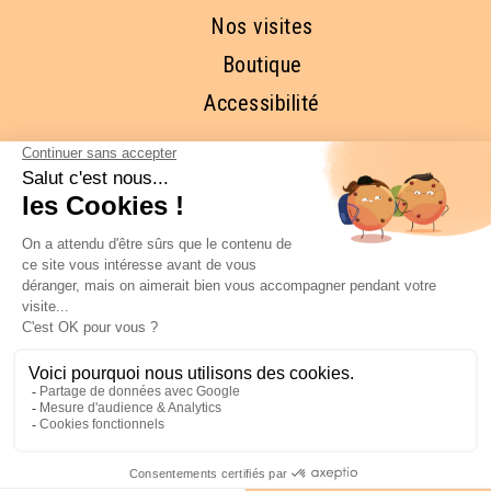
Nos visites
Boutique
Accessibilité
RESTONS EN CONTACT ET
ABONNEZ-VOUS À NOTRE 
NEWSLETTER
FAITES MOI RÊVER!
COPYRIGHT © New York Off Road LLC -
Mentions légales
-
CGV
-
Politique de
confidentialité