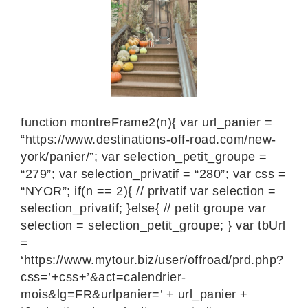
function montreFrame2(n){ var url_panier =
“https://www.destinations-off-road.com/new-
york/panier/”; var selection_petit_groupe =
“279”; var selection_privatif = “280”; var css =
“NYOR”; if(n == 2){ // privatif var selection =
selection_privatif; }else{ // petit groupe var
selection = selection_petit_groupe; } var tbUrl
=
‘https://www.mytour.biz/user/offroad/prd.php?
css=’+css+’&act=calendrier-
mois&lg=FR&urlpanier=’ + url_panier +