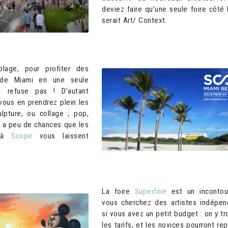
deviez faire qu’une seule foire côté
serait Art/ Context.
plage, pour profiter des
 de Miami en une seule
 refuse pas ! D’autant
vous en prendrez plein les
ulpture, ou collage ; pop,
 y a peu de chances que les
s à
Scope
vous laissent
La foire
Superfine
est un incontou
vous cherchez des artistes indépen
si vous avez un petit budget : on y t
les tarifs, et les novices pourront rep