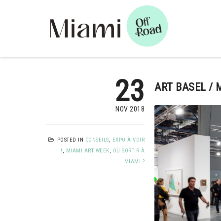
23
ART BASEL / 
NOV 2018
POSTED IN
CONSEILS
,
EXPO À VOIR
!
,
MIAMI ART WEEK
,
OÙ SORTIR À
MIAMI ?