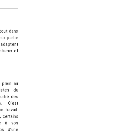
tout dans
eur partie
 adaptent
ntueux et
 plein air
istes du
oitié des
. C’est
n travail.
 certains
re à vos
ps d’une