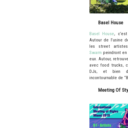
Basel House
Basel House
, c’es
Autour de l’usine d
les street artiste
Swarm
peindront en l
eux. Autour, retrou
avec food trucks, c
DJs, et bien d’
incontournable de “B
Meeting Of St