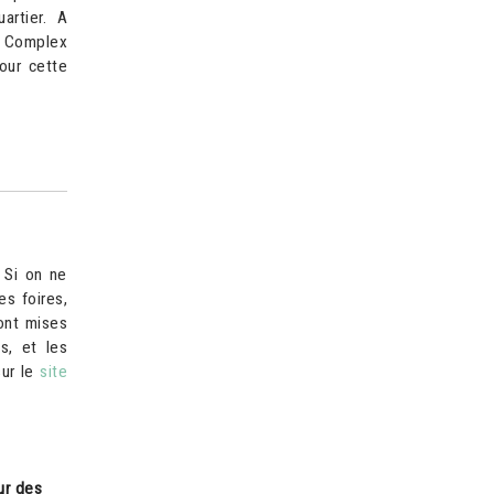
artier. A
t Complex
pour cette
 Si on ne
es foires,
ont mises
s, et les
sur le
site
ur des