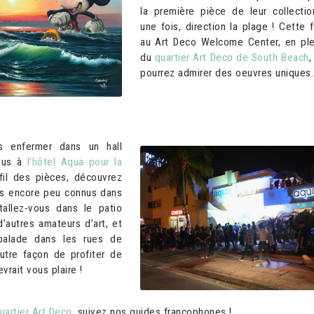
la première pièce de leur collectio
une fois, direction la plage ! Cette f
au Art Deco Welcome Center, en ple
du
quartier Art Deco de South Beach
,
pourrez admirer des oeuvres uniques.
 enfermer dans un hall
ous à
l’hôtel Aqua pour la
fil des pièces, découvrez
es encore peu connus dans
stallez-vous dans le patio
’autres amateurs d’art, et
balade dans les rues de
utre façon de profiter de
vrait vous plaire !
quartier Art Deco
, suivez nos guides francophones !