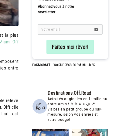
Abonnez-vous à notre 
newsletter
email
t la plus
 Miami Off
Faites moi rêver!
composent
FORMCRAFT - WORDPRESS FORM BUILDER
ties entre
Destinations.off.road
Activités originales en famille ou
èle relève
entre amis ! 👨‍👩‍👧‍👦🤝
📍
 Difficile
Visites en petit groupe ou sur-
l’art est
mesure, selon vos envies et
votre budget.