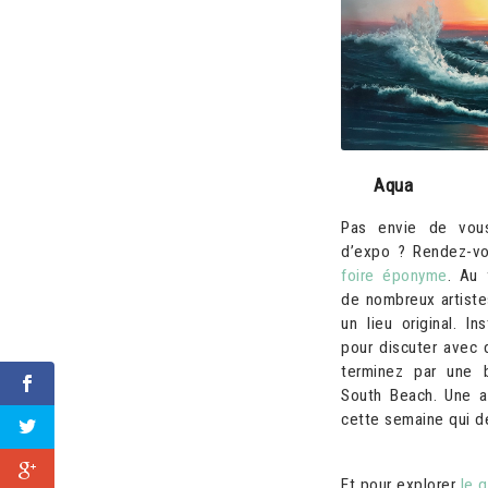
Aqua
Pas envie de vous
d’expo ? Rendez-v
foire éponyme
. Au 
de nombreux artist
un lieu original. In
pour discuter avec d
terminez par une 
South Beach. Une a
cette semaine qui de
Et pour explorer
le 