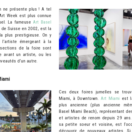
n ne présente plus ! A tel
 Art Week est plus connue
sel. La fameuse
Art Basel
e de Suisse en 2002, est la
la plus prestigieuse. On y
 l’artiste émergeant à la
 sections de la foire sont
e avant un artiste, ou les
veautés d’un autre.
Miami
Ces deux foires jumelles se trou
Miami, à Downtown.
Art Miami
est la
plus ancienne (plus ancienne mêm
Basel Miami Beach), représentant des
et artistes de renom depuis 29 ans
sa petite soeur et voisine, est l’oc
découvrir de nouveaux artistes. S